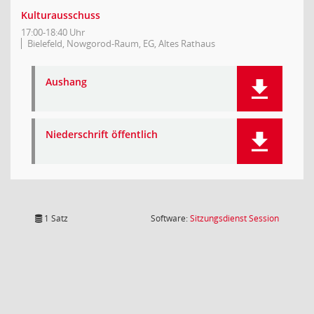
Kulturausschuss
17:00-18:40 Uhr
Bielefeld, Nowgorod-Raum, EG, Altes Rathaus
Aushang
Niederschrift öffentlich
(Wird in
1 Satz
Software:
Sitzungsdienst
Session