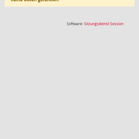
(Wird in
Software:
Sitzungsdienst
Session