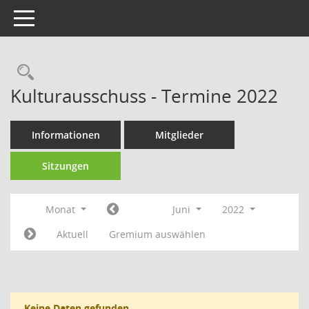
Toggle navigation
Rechercheauswahl
Kulturausschuss - Termine 2022
Informationen
Mitglieder
Sitzungen
Monat
Juni
2022
Aktuell
Gremium auswählen
Keine Daten gefunden.