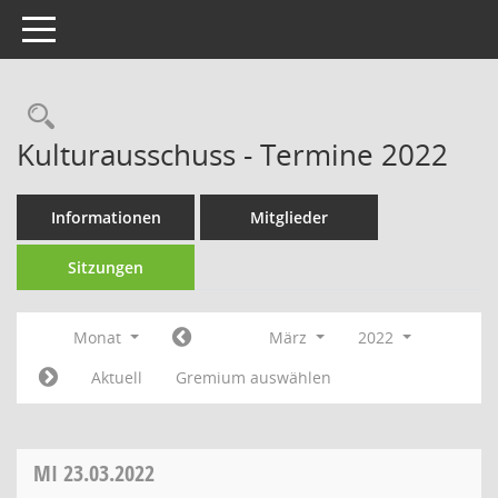
Toggle navigation
Rechercheauswahl
Kulturausschuss - Termine 2022
Informationen
Mitglieder
Sitzungen
Monat
März
2022
Aktuell
Gremium auswählen
MI
23.03.2022