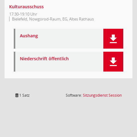
Kulturausschuss
17:30-19:10 Uhr
Bielefeld, Nowgorod-Raum, EG, Altes Rathaus
Aushang
Niederschrift öffentlich
(Wird in
1 Satz
Software:
Sitzungsdienst
Session