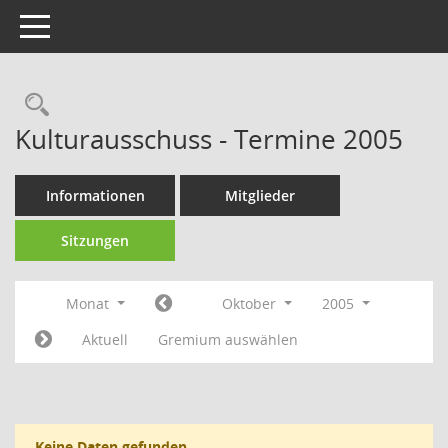
Toggle navigation
Rechercheauswahl
Kulturausschuss - Termine 2005
Informationen
Mitglieder
Sitzungen
Monat
Oktober
2005
Aktuell
Gremium auswählen
Keine Daten gefunden.