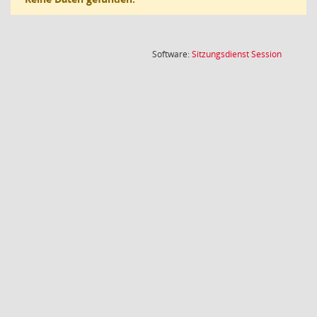
(Wird in
Software:
Sitzungsdienst
Session