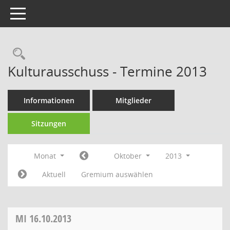
Toggle navigation
Rechercheauswahl
Kulturausschuss - Termine 2013
Informationen
Mitglieder
Sitzungen
Monat
Oktober
2013
Aktuell
Gremium auswählen
MI
16.10.2013