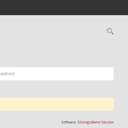
Rec
swählen
(Wird in
Software:
Sitzungsdienst
Session