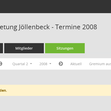
retung Jöllenbeck - Termine 2008
Mitglieder
Sitzungen
Quartal 2
2008
Aktuell
Gremium au
den.