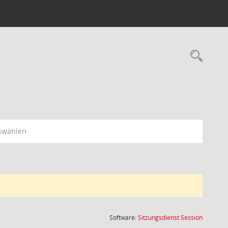
Rec
swählen
(Wird in
Software:
Sitzungsdienst
Session