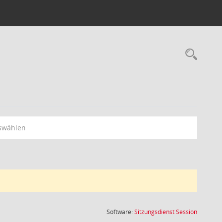
Rec
swählen
(Wird in
Software:
Sitzungsdienst
Session