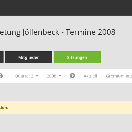
retung Jöllenbeck - Termine 2008
Mitglieder
Sitzungen
Quartal 2
2008
Aktuell
Gremium au
den.