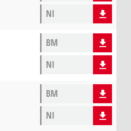
NI
BM
NI
BM
NI