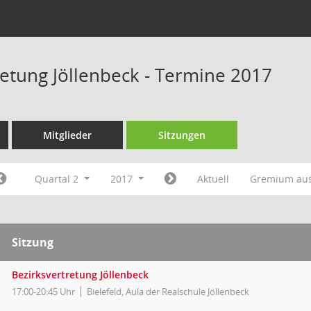
retung Jöllenbeck - Termine 2017
Mitglieder
Sitzungen
Quartal 2
2017
Aktuell
Gremium au
Sitzung
Bezirksvertretung Jöllenbeck
17:00-20:45 Uhr
Bielefeld, Aula der Realschule Jöllenbeck