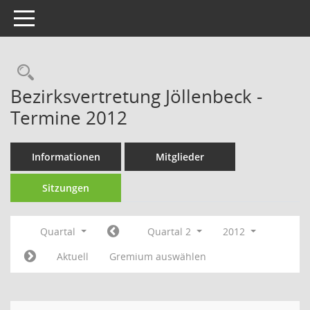
Toggle navigation
Rechercheauswahl
Bezirksvertretung Jöllenbeck -
Termine 2012
Informationen
Mitglieder
Sitzungen
Quartal
Quartal 2
2012
Aktuell
Gremium auswählen