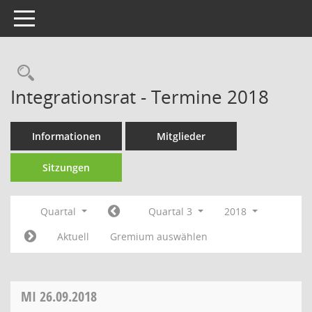
Toggle navigation
Rechercheauswahl
Integrationsrat - Termine 2018
Informationen
Mitglieder
Sitzungen
Quartal
Quartal 3
2018
Aktuell
Gremium auswählen
MI
26.09.2018