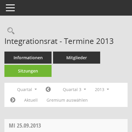
Toggle navigation
Rechercheauswahl
Integrationsrat - Termine 2013
Informationen
Mitglieder
Sitzungen
Quartal
Quartal 3
2013
Aktuell
Gremium auswählen
MI
25.09.2013