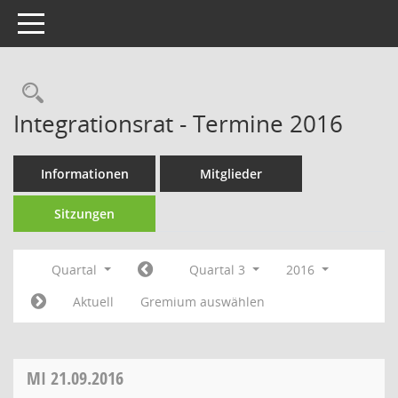
Toggle navigation
Rechercheauswahl
Integrationsrat - Termine 2016
Informationen
Mitglieder
Sitzungen
Quartal
Quartal 3
2016
Aktuell
Gremium auswählen
MI
21.09.2016