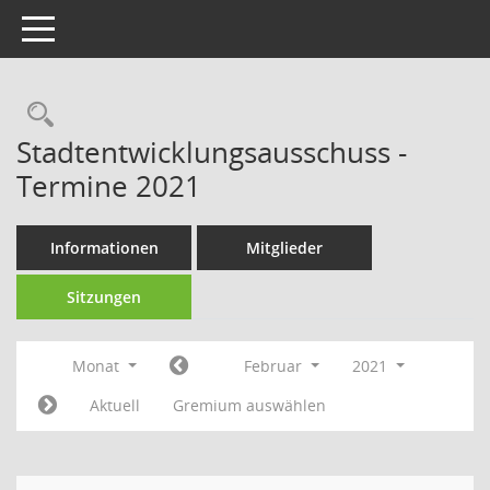
Toggle navigation
Rechercheauswahl
Stadtentwicklungsausschuss -
Termine 2021
Informationen
Mitglieder
Sitzungen
Monat
Februar
2021
Aktuell
Gremium auswählen