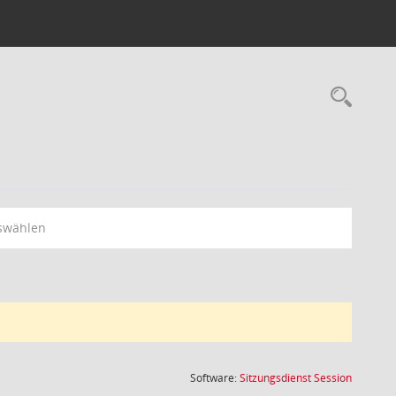
Rec
swählen
(Wird in
Software:
Sitzungsdienst
Session