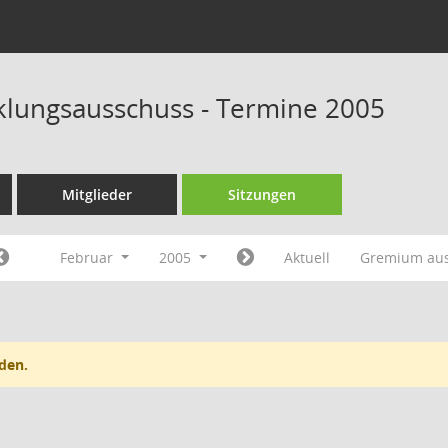
klungsausschuss - Termine 2005
Mitglieder
Sitzungen
Februar
2005
Aktuell
Gremium au
den.