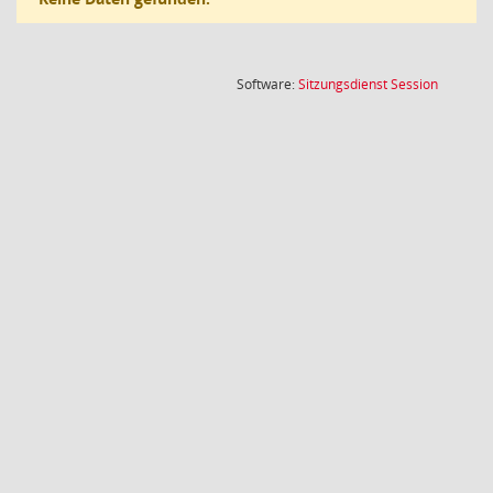
(Wird in
Software:
Sitzungsdienst
Session