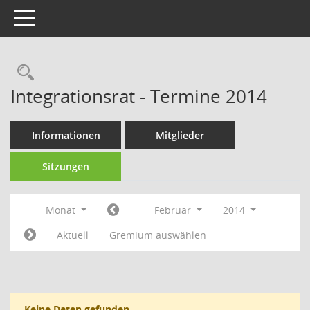
Toggle navigation
Rechercheauswahl
Integrationsrat - Termine 2014
Informationen
Mitglieder
Sitzungen
Monat
Februar
2014
Aktuell
Gremium auswählen
Keine Daten gefunden.