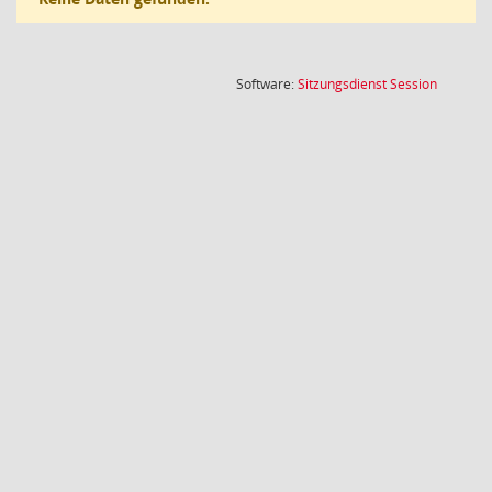
(Wird in
Software:
Sitzungsdienst
Session