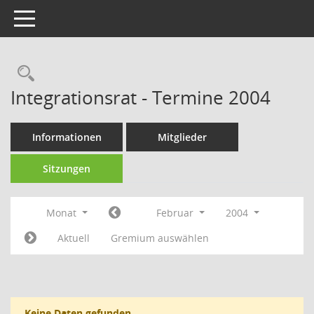
Toggle navigation
Rechercheauswahl
Integrationsrat - Termine 2004
Informationen
Mitglieder
Sitzungen
Monat
Februar
2004
Aktuell
Gremium auswählen
Keine Daten gefunden.