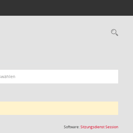
Rec
swählen
(Wird in
Software:
Sitzungsdienst
Session