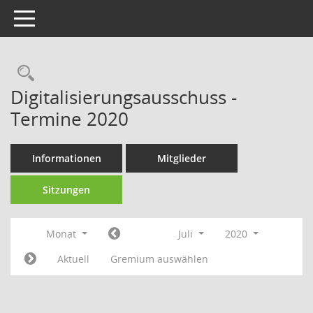
Toggle navigation
Rechercheauswahl
Digitalisierungsausschuss -
Termine 2020
Informationen
Mitglieder
Sitzungen
Monat
Juli
2020
Aktuell
Gremium auswählen