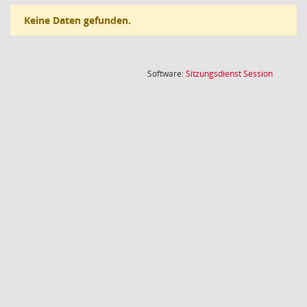
Keine Daten gefunden.
(Wird in
Software:
Sitzungsdienst
Session