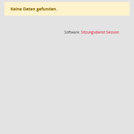
Keine Daten gefunden.
(Wird in
Software:
Sitzungsdienst
Session