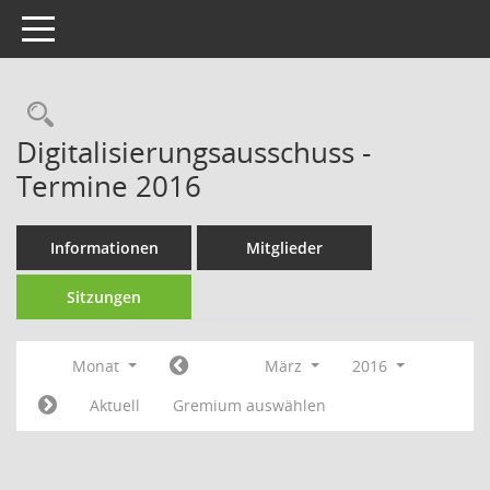
Toggle navigation
Rechercheauswahl
Digitalisierungsausschuss -
Termine 2016
Informationen
Mitglieder
Sitzungen
Monat
März
2016
Aktuell
Gremium auswählen