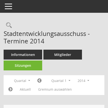
Toggle navigation
Rechercheauswahl
Stadtentwicklungsausschuss -
Termine 2014
Informationen
Mitglieder
Sitzungen
Quartal
Quartal 1
2014
Aktuell
Gremium auswählen