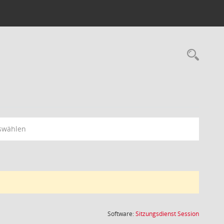
Rec
swählen
(Wird in
Software:
Sitzungsdienst
Session