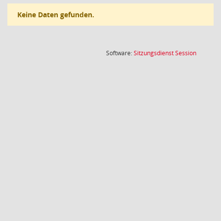
Keine Daten gefunden.
(Wird in
Software:
Sitzungsdienst
Session