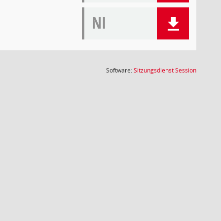
NI
(Wird in
Software:
Sitzungsdienst
Session