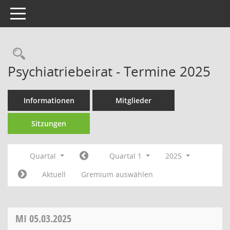
Toggle navigation
Rechercheauswahl
Psychiatriebeirat - Termine 2025
Informationen
Mitglieder
Sitzungen
Quartal
Quartal 1
2025
Aktuell
Gremium auswählen
MI
05.03.2025