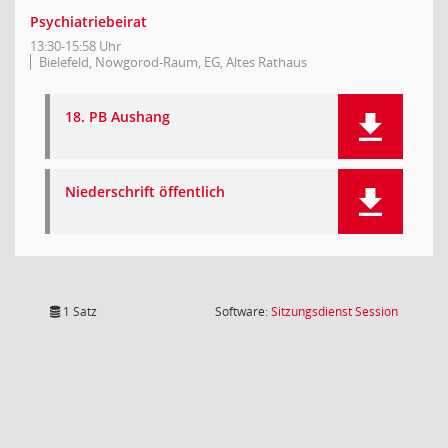
Psychiatriebeirat
13:30-15:58 Uhr
Bielefeld, Nowgorod-Raum, EG, Altes Rathaus
18. PB Aushang
Niederschrift öffentlich
(Wird in
1 Satz
Software:
Sitzungsdienst
Session