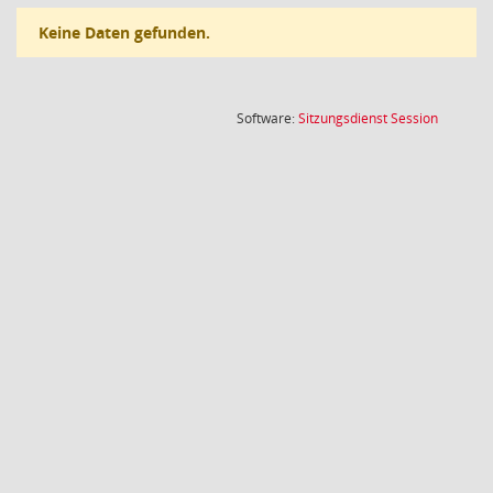
Keine Daten gefunden.
(Wird in
Software:
Sitzungsdienst
Session