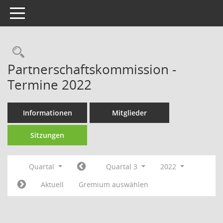
Toggle navigation
Rechercheauswahl
Partnerschaftskommission -
Termine 2022
Informationen
Mitglieder
Sitzungen
Quartal
Quartal 3
2022
Aktuell
Gremium auswählen