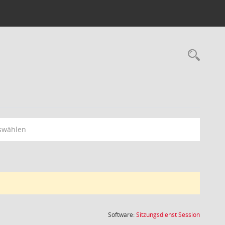
Rec
swählen
(Wird in
Software:
Sitzungsdienst
Session