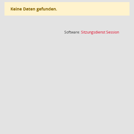
Keine Daten gefunden.
(Wird in
Software:
Sitzungsdienst
Session