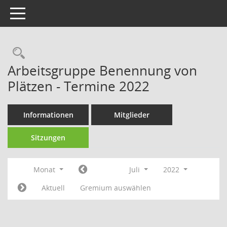
Toggle navigation
Rechercheauswahl
Arbeitsgruppe Benennung von
Plätzen - Termine 2022
Informationen
Mitglieder
Sitzungen
Monat
Juli
2022
Aktuell
Gremium auswählen