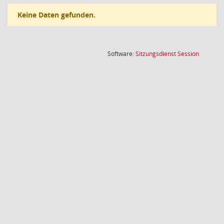
Keine Daten gefunden.
(Wird in
Software:
Sitzungsdienst
Session