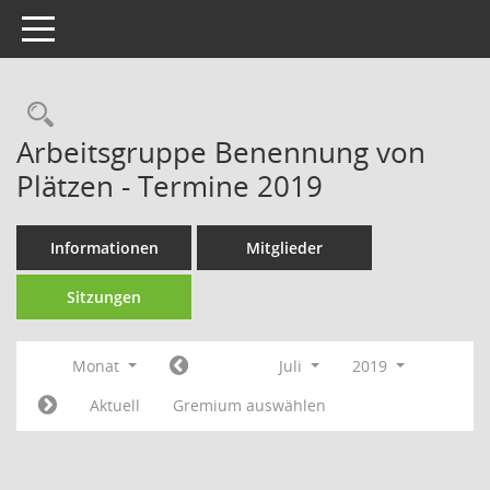
Toggle navigation
Rechercheauswahl
Arbeitsgruppe Benennung von
Plätzen - Termine 2019
Informationen
Mitglieder
Sitzungen
Monat
Juli
2019
Aktuell
Gremium auswählen