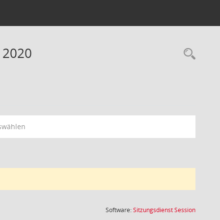
 2020
Rec
swählen
(Wird in
Software:
Sitzungsdienst
Session