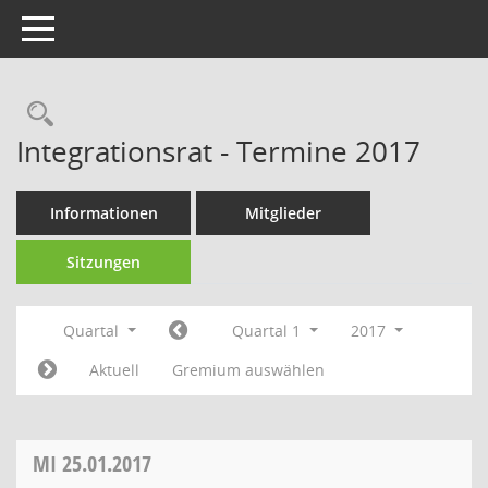
Toggle navigation
Rechercheauswahl
Integrationsrat - Termine 2017
Informationen
Mitglieder
Sitzungen
Quartal
Quartal 1
2017
Aktuell
Gremium auswählen
MI
25.01.2017