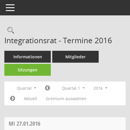
Toggle navigation
Rechercheauswahl
Integrationsrat - Termine 2016
Informationen
Mitglieder
Sitzungen
Quartal
Quartal 1
2016
Aktuell
Gremium auswählen
MI
27.01.2016