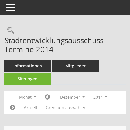
Toggle navigation
Rechercheauswahl
Stadtentwicklungsausschuss -
Termine 2014
Informationen
Mitglieder
Sitzungen
Monat
Dezember
2014
Aktuell
Gremium auswählen