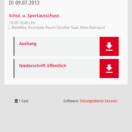
DI
09.07.2013
Schul- u. Sportausschuss
16:00-18:45 Uhr
Bielefeld, Rochdale-Raum (Großer Saal, Altes Rathaus)
Aushang
Niederschrift öffentlich
(Wird in
1 Satz
Software:
Sitzungsdienst
Session