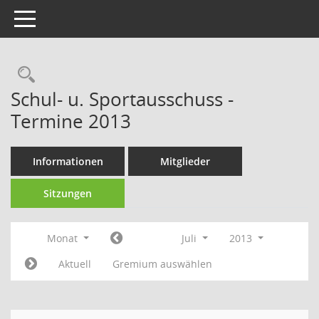
Toggle navigation
Rechercheauswahl
Schul- u. Sportausschuss -
Termine 2013
Informationen
Mitglieder
Sitzungen
Monat
Juli
2013
Aktuell
Gremium auswählen