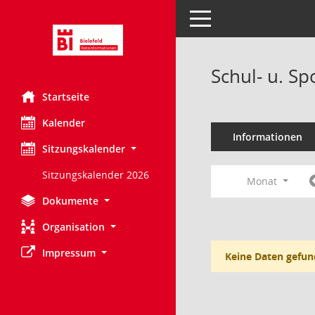
Toggle navigation
Schul- u. S
Startseite
Kalender
Informationen
Sitzungskalender
Sitzungskalender 2026
Monat
Dokumente
Organisation
Impressum
Keine Daten gefun