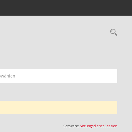
Rec
swählen
(Wird in
Software:
Sitzungsdienst
Session