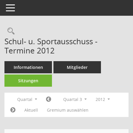
Toggle navigation
Rechercheauswahl
Schul- u. Sportausschuss -
Termine 2012
Informationen
Mitglieder
Sitzungen
Quartal
Quartal 3
2012
Aktuell
Gremium auswählen