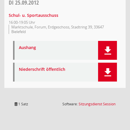
DI
25.09.2012
Schul- u. Sportausschuss
16:00-19:05 Uhr
Marktschule, Forum, Erdgeschoss, Stadtring 39, 33647
Bielefeld
Aushang
Niederschrift öffentlich
(Wird in
1 Satz
Software:
Sitzungsdienst
Session