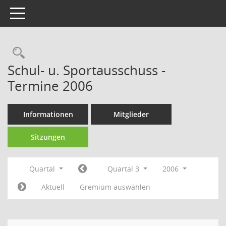
Toggle navigation
Rechercheauswahl
Schul- u. Sportausschuss -
Termine 2006
Informationen
Mitglieder
Sitzungen
Quartal
Quartal 3
2006
Aktuell
Gremium auswählen