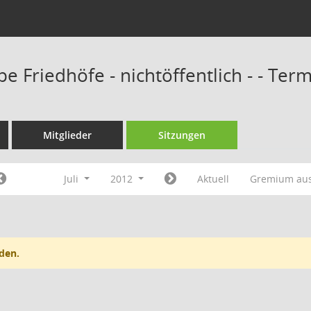
e Friedhöfe - nichtöffentlich - - Ter
Mitglieder
Sitzungen
Juli
2012
Aktuell
Gremium au
den.