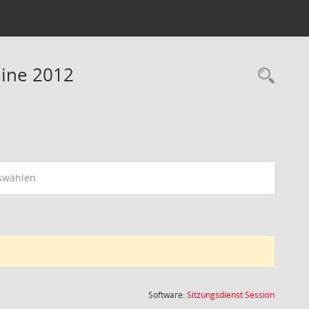
mine 2012
Rec
swählen
(Wird in
Software:
Sitzungsdienst
Session