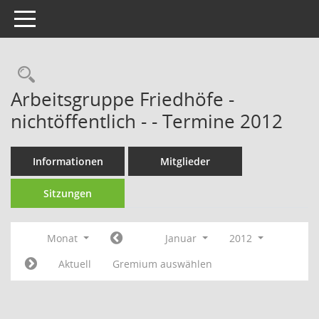
Toggle navigation
Rechercheauswahl
Arbeitsgruppe Friedhöfe -
nichtöffentlich - - Termine 2012
Informationen
Mitglieder
Sitzungen
Monat
Januar
2012
Aktuell
Gremium auswählen