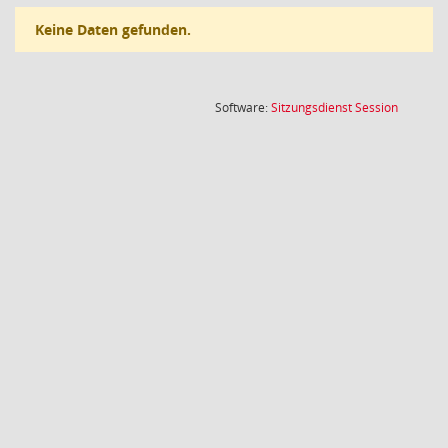
Keine Daten gefunden.
(Wird in
Software:
Sitzungsdienst
Session