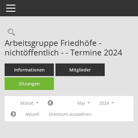
Toggle navigation
Rechercheauswahl
Arbeitsgruppe Friedhöfe -
nichtöffentlich - - Termine 2024
Informationen
Mitglieder
Sitzungen
Monat
Mai
2024
Aktuell
Gremium auswählen