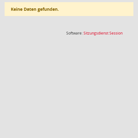
Keine Daten gefunden.
(Wird in
Software:
Sitzungsdienst
Session