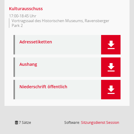
Kulturausschuss
17:00-18:45 Uhr
Vortragssaal des Historischen Museums, Ravensberger
Park 2
Adressetiketten
Aushang
Niederschrift öffentlich
(Wird in
7 Sätze
Software:
Sitzungsdienst
Session