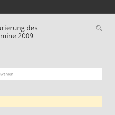
urierung des
Rec
ermine 2009
swählen