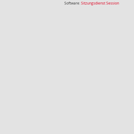
(Wird in
Software:
Sitzungsdienst
Session