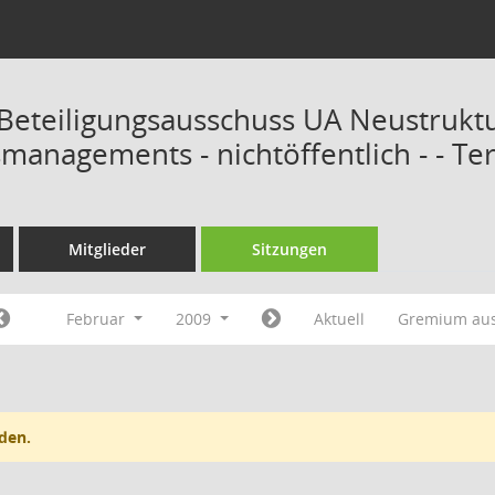
Beteiligungsausschuss UA Neustrukt
smanagements - nichtöffentlich - - T
Mitglieder
Sitzungen
Februar
2009
Aktuell
Gremium au
den.