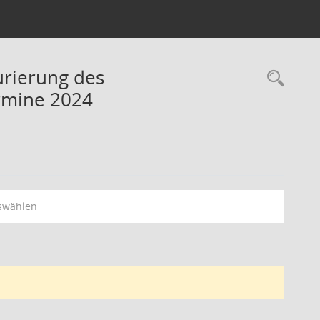
urierung des
Rec
ermine 2024
swählen