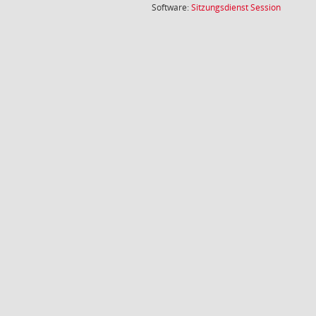
(Wird in
Software:
Sitzungsdienst
Session