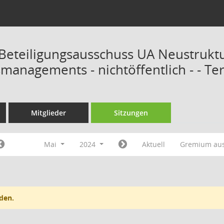
Beteiligungsausschuss UA Neustrukt
smanagements - nichtöffentlich - - T
Mitglieder
Sitzungen
Mai
2024
Aktuell
Gremium au
den.