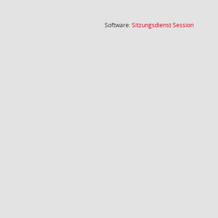
(Wird in
Software:
Sitzungsdienst
Session