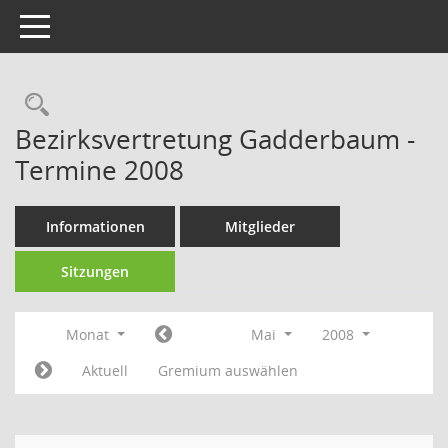
Toggle navigation
Rechercheauswahl
Bezirksvertretung Gadderbaum -
Termine 2008
Informationen
Mitglieder
Sitzungen
Monat
Mai
2008
Aktuell
Gremium auswählen