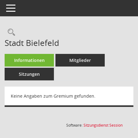
Toggle navigation
Rechercheauswahl
Stadt Bielefeld
Informationen
Mitglieder
Sitzungen
Keine Angaben zum Gremium gefunden.
(Wird in
Software:
Sitzungsdienst
Session