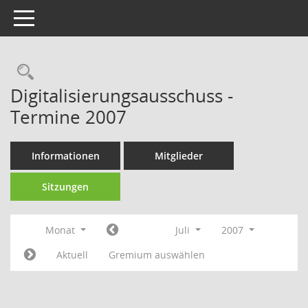
Toggle navigation
Rechercheauswahl
Digitalisierungsausschuss -
Termine 2007
Informationen
Mitglieder
Sitzungen
Monat
Juli
2007
Aktuell
Gremium auswählen