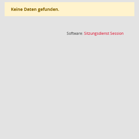
Keine Daten gefunden.
(Wird in
Software:
Sitzungsdienst
Session