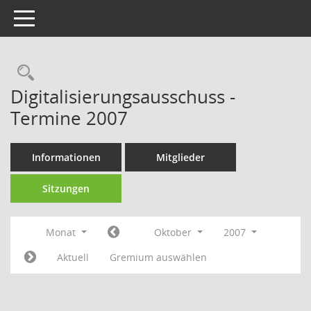
Toggle navigation
Rechercheauswahl
Digitalisierungsausschuss -
Termine 2007
Informationen
Mitglieder
Sitzungen
Monat
Oktober
2007
Aktuell
Gremium auswählen