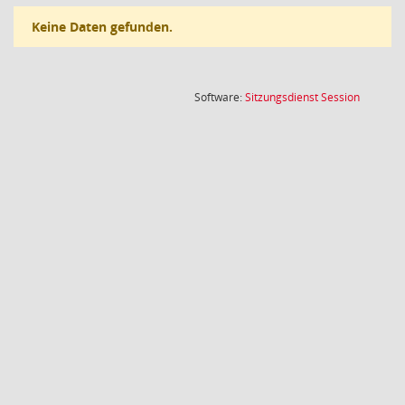
Keine Daten gefunden.
(Wird in
Software:
Sitzungsdienst
Session