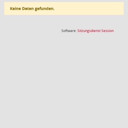
Keine Daten gefunden.
(Wird in
Software:
Sitzungsdienst
Session