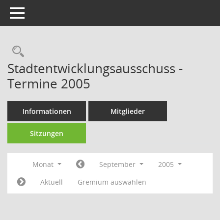
Toggle navigation
Rechercheauswahl
Stadtentwicklungsausschuss -
Termine 2005
Informationen
Mitglieder
Sitzungen
Monat
September
2005
Aktuell
Gremium auswählen