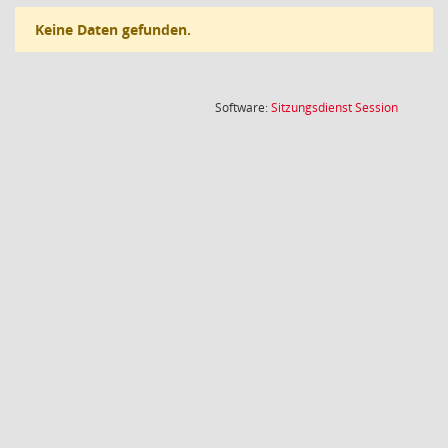
Keine Daten gefunden.
(Wird in
Software:
Sitzungsdienst
Session