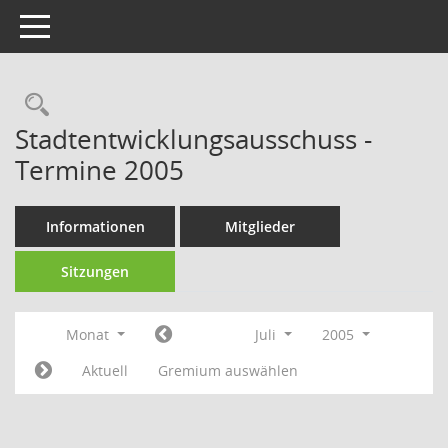
Toggle navigation
Rechercheauswahl
Stadtentwicklungsausschuss -
Termine 2005
Informationen
Mitglieder
Sitzungen
Monat
Juli
2005
Aktuell
Gremium auswählen